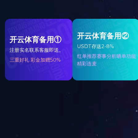
数量
-
+
库存:
0
星空XINGKONG（中国）
所属分类
返回列表

1
分享
设备展示
产品描述
参数
扫二维码用手机看
未找到相应参数组，请于后台属性模板中添加
上一个
无
下一个
低压抽出式开关柜 GCS
星空XINGKONG（中国）