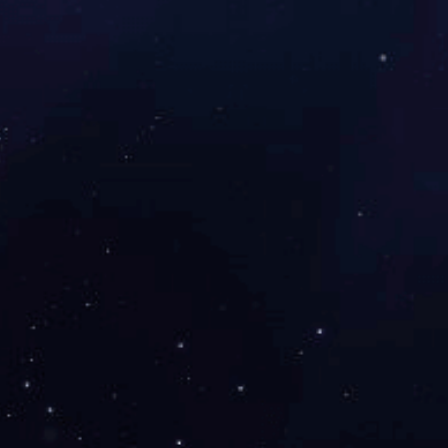
查看详情
博远达观，“益”路前行
2022-12-02 13:46:39
博远达观，“益”路前行
查看详情
公众号
与我们联系
秉承为客户提供能源系统完整解决方案
为服务宗旨