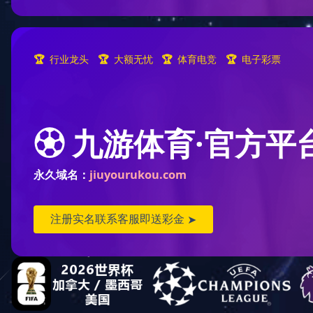
产品分类
全部分类


浏览量:
1000
交流低压配电柜 GGD
零售价
0.0
元
市场价
0.0
元
浏览量:
1000
产品编号